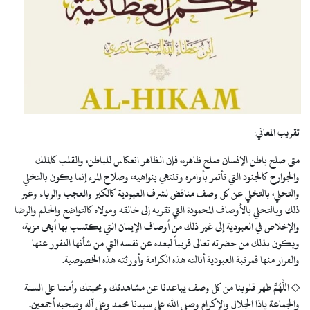
تقريب المعاني:
متى صلح باطن الإنسان صلح ظاهره، فإن الظاهر انعكاس للباطن، والقلب كالملك
والجوارح كالجنود التي تأتمر بأوامره وتنتهي بنواهيه، وصلاح المرء إنما يكون بالتخلي
والتحلي، بالتخلي عن كل وصف مناقض لشرف العبودية كالكبر والعجب والرياء وغير
ذلك وبالتحلي بالأوصاف المحمودة التي تقربه إلى خالقه ومولاه كالتواضع والحلم والرضا
والإخلاص في العبودية إلى غير ذلك من أوصاف الإيمان التي يكتسب بها أبهى مزية،
ويكون بذلك من حضرته تعالى قريباً لبعده عن نفسه التي من شأنها النفور عنها
والفرار منها فمرتبة العبودية أنالته هذه الكرامة وأورثته هذه الخصوصية.
◇ اللهم طهر قلوبنا من كل وصف يباعدنا عن مشاهدتك ومحبتك وأمتنا على السنة
والجماعة ياذا الجلال والإكرام وصلى الله علي سيدنا محمد وعلى آله وصحبه أجمعين.