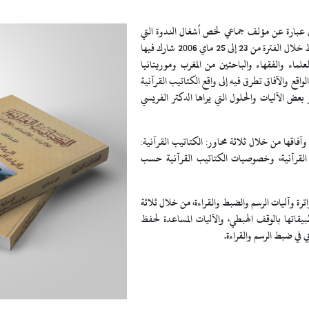
اق عبارة عن مؤلف جماعي لخص أشغال الندوة التي
ط خلال الفترة من
23 إلى 25 ماي 2006 شارك فيها
لماء والفقهاء والباحثين من المغرب وموريتانيا
اقع والآفاق تطرق فيه إلى واقع الكتاتيب القرآنية
 بعض الآليات والحلول التي يراها الدكتر الفريسي
وآفاقها من خلال ثلاثة محاور:
الكتاتيب القرآنية:
لقرآنية
، و
خصوصيات الكتاتيب القرآنية حسب
اترة وآليات الرسم والضبط والقراءة، من خلال ثلاثة
طبيقاتها بالوقف الهبطي،
والآليات المساعدة
لحفظ
ي
في ضبط الرسم والقراءة.