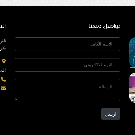
تواصل معنا
الد
الغر
نشر 
الم
ارسل