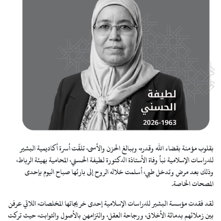
بقلوب مؤمنة بقضاء الله وقدره، وببالغ الحزن والأسى، تلقّت أسرة أكاديمية البشير
للدراسات الإسلامية نبأ وفاة الأستاذة الدكتورة لطيفة الحسني، المحامية بهيئة الرباط،
وذلك بعد مرض وتدخل طبي، أسلمت خلاله الروح إلى بارئها صباح اليوم بإحدى
المصحات الخاصة.
لقد فقدت مؤسسة البشير للدراسات الإسلامية إحدى خريجاتها المخلصات، اللاتي عرفن
بين زملائهم بدماثة الأخلاق، ورجاحة العقل، والتزامهن بالأصول والثوابت، حيث تركت