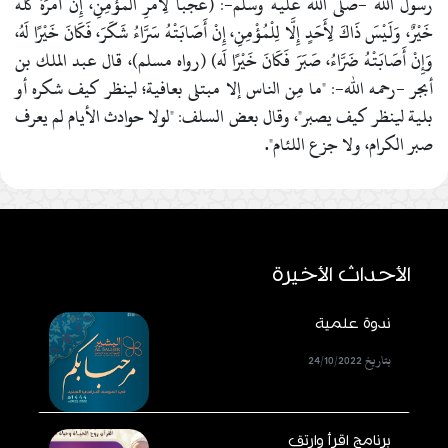
رسول الله -صلى الله عليه وسلم-: (عَجَبًا لِأَمْرِ الْمُؤْمِنِ، إِنَّ أَمْرَهُ كُلَّهُ
خَيْرٌ، وَلَيْسَ ذَاكَ لِأَحَدٍ إِلَّا لِلْمُؤْمِنِ، إِنْ أَصَابَتْهُ سَرَّاءُ شَكَرَ، فَكَانَ خَيْرًا لَهُ،
وَإِنْ أَصَابَتْهُ ضَرَّاءُ، صَبَرَ فَكَانَ خَيْرًا لَه) (رواه مسلم)،
قال عبد الملك بن
أبجر -رحمه الله-: "ما مِن الناس إلا مبتلى بعافية؛ لينظر كيف شكره أو
بلية لينظر كيف يصبر"، و
قال بعض السلف: "لولا حوادث الأيام لم يعرف
صبر الكرام، ولا جزع اللئام".
الأحداث الأخيرة
ندوة علمية
بتاريخ 24/10/2022
برنامج اقرأ وارتق