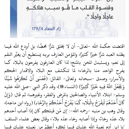
اقتضت حكمة الله -تعالى- أن لا يخلق شرًّا محضًا، بل أودع الله فيما
يظنه العبد شرًّا خيرًا كثيرًا، والمؤمن العارف بربه يستطيع أن يغيِّر النقم
إلى نعم، ويستبدل المحن بالمنح؛ لذا كان العارفون يفرحون بالبلاء كما
يفرح الواحد منا بالرخاء؛ لما تنكشف مع البلاء والاقدار الحكم
والأسرار، وصدق -سبحانه وتعالى- القائل: (فَعَسَى أَنْ تَكْرَهُوا شَيْئًا
وَيَجْعَلَ اللَّهُ فِيهِ خَيْرًا كَثِيرًا) (النساء:19)، وقد ذكر النبي -صلى الله عليه
وسلم- ابتلاء الأنبياء والصالحين بالمرض والفقر، وغيرهما، ثم قال: (وَإِنْ
كَانَ أَحَدُهُمْ لَيَفْرَحُ بِالْبَلَاءِ، كَمَا يَفْرَحُ أَحَدُكُمْ بِالرَّخَاءِ) (رواه ابن ماجه)،
وقال وهب بن منبه -رحمه الله-: "إن مَن قبلكم كان إذا أصاب أحدهم
بلاء عدّه رخاءً، وإذا أصابه رخاء عدّه بلاء"، وقال بعض علماء السلف:
"يا ابن آدم نعمة الله عليك فيما تكره أعظمُ من نعمته عليك فيما