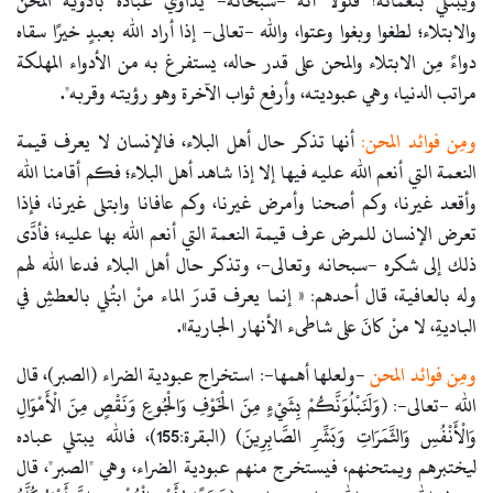
ويبتلي بنعمائه! فلولا أنه -سبحانه- يداوي عباده بأدوية المحن
والابتلاء؛ لطغوا وبغوا وعتوا، والله -تعالى- إذا أراد الله بعبدٍ خيرًا سقاه
دواءً مِن الابتلاء والمحن على قدر حاله، يستفرغ به من الأدواء المهلكة
مراتب الدنيا، وهي عبوديته، وأرفع ثواب الآخرة وهو رؤيته وقربه".
ومِن فوائد المحن:
أنها تذكر حال أهل البلاء، فالإنسان لا يعرف قيمة
النعمة التي أنعم الله عليه فيها إلا إذا شاهد أهل البلاء؛ فكم أقامنا الله
وأقعد غيرنا، وكم أصحنا وأمرض غيرنا، وكم عافانا وابتلى غيرنا، فإذا
تعرض الإنسان للمرض عرف قيمة النعمة التي أنعم الله بها عليه؛ فأدَّى
ذلك إلى شكره -سبحانه وتعالى-، وتذكر حال أهل البلاء فدعا الله لهم
وله بالعافية، قال أحدهم: « إنما يعرف قدرَ الماء منْ ابتُلي بالعطشِ في
الباديةِ، لا منْ كانَ على شاطىء الأنهار الجارية».
ومِن فوائد المحن
-ولعلها أهمها-: استخراج عبودية الضراء (الصبر)، قال
الله -تعالى-: (وَلَنَبْلُوَنَّكُمْ بِشَيْءٍ مِنَ الْخَوْفِ وَالْجُوعِ وَنَقْصٍ مِنَ الْأَمْوَالِ
وَالْأَنْفُسِ وَالثَّمَرَاتِ وَبَشِّرِ الصَّابِرِينَ) (البقرة:155)، فالله يبتلي عباده
ليختبرهم ويمتحنهم، فيستخرج منهم عبودية الضراء، وهي "الصبر"، قال