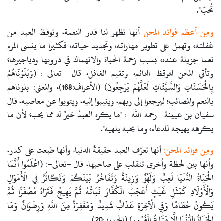
تُحبّ".
ومِن أعظم فوائد المحن
أنها تظهر لنا قدر النعمة، وتوقظ العبد من
غفلته، وتهمل على تطوير مهاراته، وتجديد حياته، فكثيرا ما ينسى المرء
نعما جزيلة عنده، بسبب زحمة الحياة والانهماك في دروبها ودياجيرها؛
وتأتي المحن لتوقظ النائم، وتقيم الغافل، قال -تعالى-: (وَبَلَوْنَاهُمْ
بِالْحَسَنَاتِ وَالسَّيِّئَاتِ لَعَلَّهُمْ يَرْجِعُونَ) (الأعراف:168)، والمعنى: بلوناهم
بالنعم والمصائب؛ ليرجعوا إلى ربهم، وينيبوا إليه، ويتوبوا عن معاصيه،
قال
سفيان بن عيينة -رحمه الله-: "ما يكره العبدُ خيرٌ له مما يحب؛ لأن ما
يكرهه يهيجه للدعاء، وما يحبه يلهيه".
ومِن فوائد المحن:
أنها تعرِّف العبد حقيقةً الدنيا، وأنها طبعت على كدر،
وأنها بين لحظة وأخرى تنقلب على صاحبها، قال -تعالى-: (اعْلَمُوا أَنَّمَا
الْحَيَاةُ الدُّنْيَا لَعِبٌ وَلَهْوٌ وَزِينَةٌ وَتَفَاخُرٌ بَيْنَكُمْ وَتَكَاثُرٌ فِي الْأَمْوَالِ
وَالْأَوْلَادِ كَمَثَلِ غَيْثٍ أَعْجَبَ الْكُفَّارَ نَبَاتُهُ ثُمَّ يَهِيجُ فَتَرَاهُ مُصْفَرًّا ثُمَّ
يَكُونُ حُطَامًا وَفِي الْآخِرَةِ عَذَابٌ شَدِيدٌ وَمَغْفِرَةٌ مِنَ اللَّهِ وَرِضْوَانٌ وَمَا
الْحَيَاةُ الدُّنْيَا إِلَّا مَتَاعُ الْغُرُورِ) (الحديد:20).