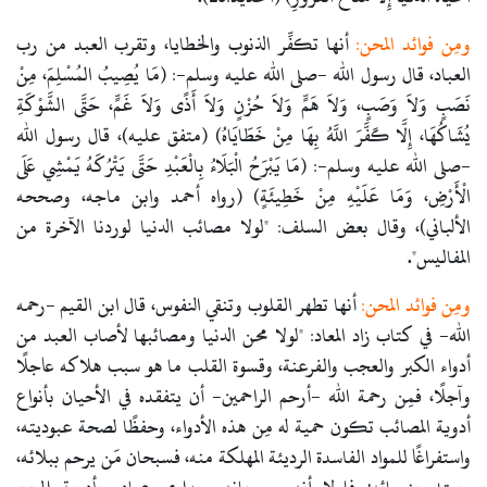
ومِن فوائد المحن:
أنها تكفِّر الذنوب والخطايا، وتقرب العبد من رب
العباد، قال رسول الله -صلى الله عليه وسلم-: (مَا يُصِيبُ المُسْلِمَ، مِنْ
نَصَبٍ وَلاَ وَصَبٍ، وَلاَ هَمٍّ وَلاَ حُزْنٍ وَلاَ أَذًى وَلاَ غَمٍّ، حَتَّى الشَّوْكَةِ
يُشَاكُهَا، إِلَّا كَفَّرَ اللَّهُ بِهَا مِنْ خَطَايَاهُ) (متفق عليه)،
قال رسول الله
-صلى الله عليه وسلم-: (مَا يَبْرَحُ الْبَلَاءُ بِالْعَبْدِ حَتَّى يَتْرُكَهُ يَمْشِي عَلَى
الْأَرْضِ، وَمَا عَلَيْهِ مِنْ خَطِيئَةٍ) (رواه أحمد وابن ماجه، وصححه
الألباني)، وقال بعض السلف: "لولا مصائب الدنيا لوردنا الآخرة من
المفاليس".
ومِن فوائد المحن:
أنها تطهر القلوب وتنقي النفوس،
قال ابن القيم -رحمه
الله- في كتاب زاد المعاد: "لولا محن الدنيا ومصائبها لأصاب العبد من
أدواء الكبر والعجب والفرعنة، وقسوة القلب ما هو سبب هلاكه عاجلًا
وآجلًا، فمِن رحمة الله -أرحم الراحمين- أن يتفقده في الأحيان بأنواع
أدوية المصائب تكون حمية له مِن هذه الأدواء، وحفظًا لصحة عبوديته،
واستفراغًا للمواد الفاسدة الرديئة المهلكة منه، فسبحان مَن يرحم ببلائه،