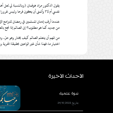
يقول الدكتور مراد هوفمان: (وبالنسبة لي لعل أهم
نفسي أم لا؟ وأتمنى أن يكون فرحا وليس غرورا ذل
عندما أرقب إدمان المسلمين في رمضان للبرامج الإع
من جديد كما هو مطلوب؟! إن الصائم إذا نجح بالصيام
من المهم أن يتعلم الصائم كيف يختار وهو حرّ.. وم
اختيار ما، فهذا شأن غير الواعين بحقيقة الحرية وم
الأحداث الأخيرة
ندوة علمية
بتاريخ 24/10/2022