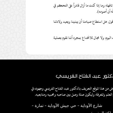
فهة، وما إذا كنت ما أزال قادراً على التحكم في
ه أن أصومه).
أقول: هل استطاع صيامنا أن يبنينا ويعيد ولادتنا
ليوم، ولا مجال للانخداع بمجرد أننا نقوم بعملية
كتور عبد الفتاح الفريسي
ض من هذا الموقع التعريف بالدكتور عبد الفتاح الفريسي وجهوده في
العلم والمعرفة، وليكون صلة وصل بين صاحبه ومحبيه ومتابعيه.
شارع الأوداية - حي جيش الأوداية - تمارة -
ملكة المغربية