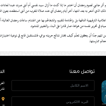
 أثر جانبي لصوم رمضان أن اختبر ما إذا كنت ما أزال سيد نفسي أم أننى صرت عبدا لعادات تا
ك الذي أشعر به بعد انتهاء آخر أيام رمضان أي عند صلاة المغرب، من أننى استطعت بعون الل
لامية الترفيهية التافهة بل والهادمة للقيم، وانشغالهم بها عن اغتنام ساعات رمضان الغالية، 
 في تحرير نفسه من هواها، صار قادرا على البناء والتغيير المنشود.
ن المهم جدًا أن يكون تعلّم كيف يختار نتائج حريته بوعي، فالمستقبل قابع في نوعية اختيارات ا
عالم ممارستها.
تواصل معنا
الد
الغر
نشر 
الم