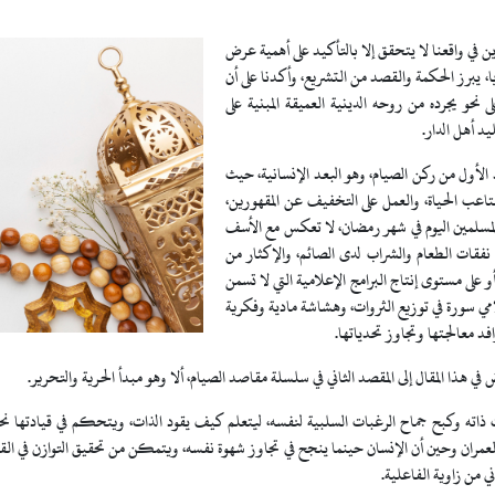
ين في واقعنا لا يتحقق إلا بالتأكيد على أهمية عرض
 يبرز الحكمة والقصد من التشريع، وأكدنا على أن
حو يجرده من روحه الدينية العميقة المبنية على
يد أهل الدار.
صد الأول من ركن الصيام، وهو البعد الإنسانية، حيث
اعب الحياة، والعمل على التخفيف عن المقهورين،
لمسلمين اليوم في شهر رمضان، لا تعكس مع الأسف
 نفقات الطعام والشراب لدى الصائم، والإكثار من
 على مستوى إنتاج البرامج الإعلامية التي لا تسمن
امي سورة في توزيع الثروات، وهشاشة مادية وفكرية
 معالجتها وتجاوز تحدياتها.
ي هذا المقال إلى المقصد الثاني في سلسلة مقاصد الصيام، ألا وهو مبدأ الحرية والتحرير.
اته وكبح جماح الرغبات السلبية لنفسه، ليتعلم كيف يقود الذات، ويتحكم في قيادتها نحو
عمران وحين أن الإنسان حينما ينجح في تجاوز شهوة نفسه، ويتمكن من تحقيق التوازن في القلب
ي من زاوية الفاعلية.