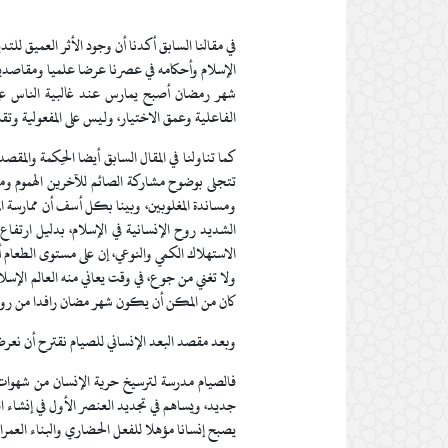
في مقالنا السابق أكدنا أن وجود الأثر العميق للتد
الإسلام وأحكامه في عصرنا عرضا علميا ومقاصديا،
شهر رمضان أصبح يمارس عند غالبية الناس على ن
الفاعلية وعمق الاختيار، وليس على المفعولية وتقل
كما تناولنا في المقال السابق أيضا الحِكمة والمق
تتجلى بوضوح مشاركة الصائم للآخرين الهموم ومت
ومساندة المغلوبين، وبينا بكل أسف أن ممارسة ا
الشديد روح الإنسانية في الإسلام، بدليل ارتفاع
الاستهلاك الكمي والنوعي، إن على مستوى الطعام أو
ولا تغني من جوع، في وقت يعاني منه العالم الإسل
كان من المكن أن يكون شهر مضان رافدا من روافد
وبعد مقصد البعد الإنساني للصيام نقترح أن نعرض ف
فالصيام مدرسة لترسيخ حرية الإنسان من شهوات ذ
جديد، ويساهم في تجديد العنصر الأول في إنشاء ال
يصبح إنسانا مؤهلا للفعل الحضاري والبناء العمران