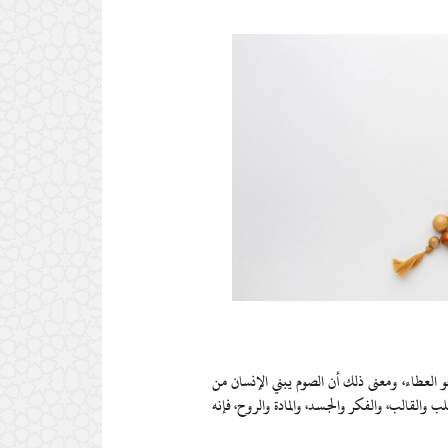
 العطاء، ومعنى ذلك أن الصوم يبني الإنسان من
 والقالب، والفكر والجسد، والمادة والروح، فإنه