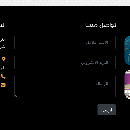
تواصل معنا
الد
الغر
نشر 
الم
ارسل